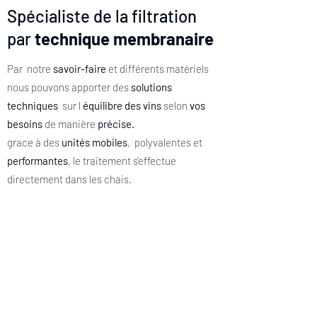
Spécialiste de la filtration
par
technique membranaire
Par notre
savoir-faire
et différents matériels
nous pouvons apporter des
solutions
techniques
sur l
équilibre des vins
selon
vos
besoins
de manière
précise.
grace à des
unités mobiles
, polyvalentes et
performantes
, le traitement s'effectue
directement dans les chais.
Le traitement par Osmose Inverse des vins
permet d agir sur :
• la
complexité aromatique
• les
qualités gustatives
• les
équilibres organoleptiques